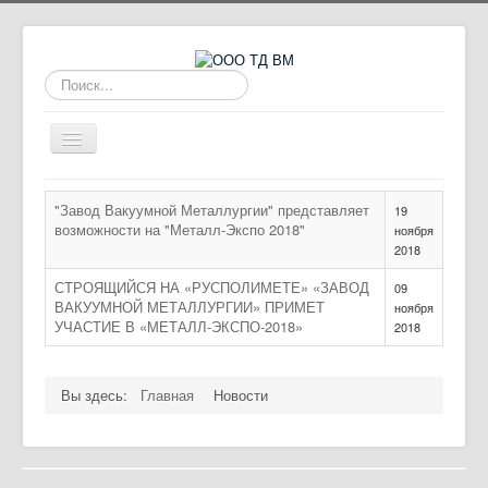
Искать...
Включить/
выключить
навигацию
Главная
"Завод Вакуумной Металлургии" представляет
19
возможности на "Металл-Экспо 2018"
Продукция
ноября
2018
Новости
СТРОЯЩИЙСЯ НА «РУСПОЛИМЕТЕ» «ЗАВОД
09
Контакты
ВАКУУМНОЙ МЕТАЛЛУРГИИ» ПРИМЕТ
ноября
УЧАСТИЕ В «МЕТАЛЛ-ЭКСПО-2018»
2018
Вы здесь:
Главная
Новости